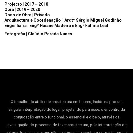
Projecto | 2017 – 2018
Obra | 2019 – 2020
Dono de Obra | Privado
Arquitectura e Coordenação | Arqtº Sérgio Miguel Godinho
Engenharia | Engº Haiane Madeira e Engª Fátima Leal
Fotografia | Claúdio Parada Nunes
O trabalho do atelier de arquitectura em Loures, incide na procura
singular interpretação do lugar, projetando para esse, o encontro da
conjugação entre o funcional, o essencial e o belo, através da
investigação do processo de fazer arquitectura, pela interpretação de
culturas locais, essas que não se somam - encontram-se, misturam-se,