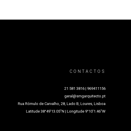
CONTACTOS
2
1 581 3816 | 969411156
g
eral@smgarquitecto.pt
Rua Rómulo de Carvalho, 28, Lado B, Loures, Lisboa
Latitude 38°49'13.05"N | Longitude 9°10'1.46"W