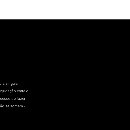
ura singular
onjugação entre o
ocesso de fazer
 não se somam -