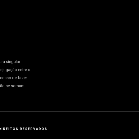
ura singular
onjugação entre o
ocesso de fazer
 não se somam -
S DIREITOS RESERVADOS