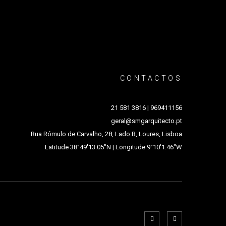
CONTACTOS
2
1 581 3816 | 969411156
g
eral@smgarquitecto.pt
Rua Rómulo de Carvalho, 28, Lado B, Loures, Lisboa
Latitude 38°49'13.05"N | Longitude 9°10'1.46"W