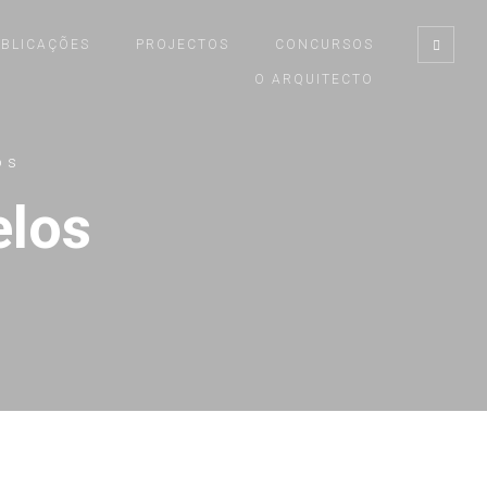
UBLICAÇÕES
PROJECTOS
CONCURSOS
O ARQUITECTO
os
elos