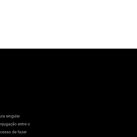
ura singular
onjugação entre o
ocesso de fazer