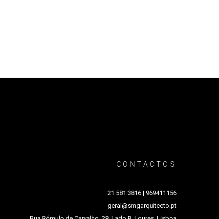
CONTACTOS
2
1 581 3816 | 969411156
g
eral@smgarquitecto.pt
Rua Rómulo de Carvalho, 28, Lado B, Loures, Lisboa