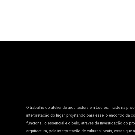
O trabalho do atelier de arquitectura em Loures, incide na proc
interpretação do lugar, projetando para esse, o encontro da c
funcional, o essencial e o belo, através da investigação do pr
arquitectura, pela interpretação de culturas locais, essas que