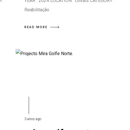
 :
YEAR : 2024 LOCATION : Olivais CATEGORY :
Reabilitação
READ MORE
3 anos ago