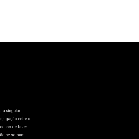
ura singular
onjugação entre o
ocesso de fazer
 não se somam -