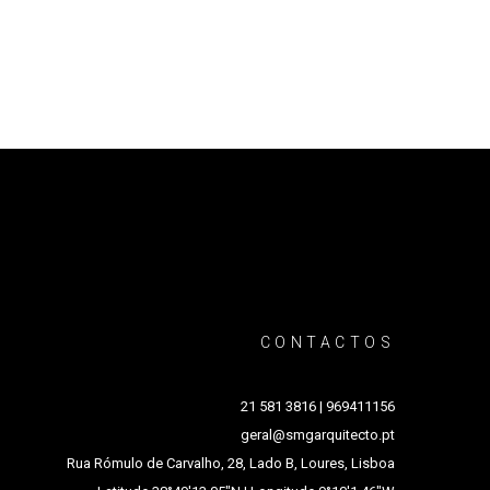
CONTACTOS
2
1 581 3816 | 969411156
g
eral@smgarquitecto.pt
Rua Rómulo de Carvalho, 28, Lado B, Loures, Lisboa