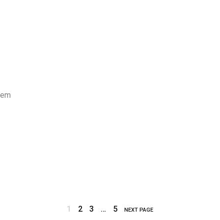
 em
1
2
3
…
5
NEXT PAGE